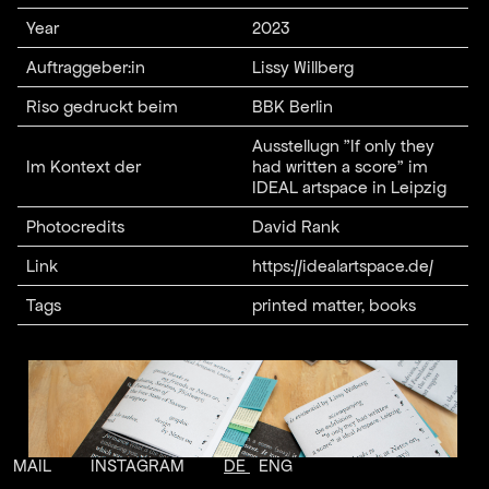
Year
2023
Auftraggeber:in
Lissy Willberg
Riso gedruckt beim
BBK Berlin
Ausstellugn "If only they
Im Kontext der
had written a score" im
IDEAL artspace in Leipzig
Photocredits
David Rank
Link
https://idealartspace.de/
Tags
printed matter, books
MAIL
INSTAGRAM
DE
ENG